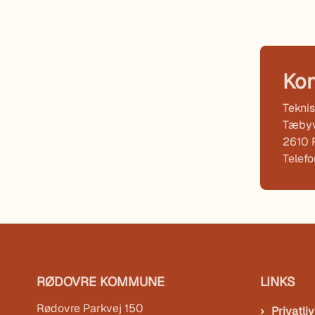
Kon
Teknis
Tæbyv
2610 
Telef
RØDOVRE KOMMUNE
LINKS
Rødovre Parkvej 150
Privatliv