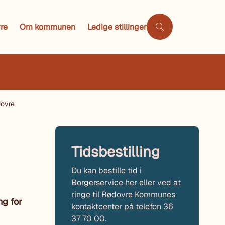
re
Om kommunen
Ledige stillinger
dovre
Tidsbestilling
Du kan bestille tid i
Borgerservice her eller ved at
ringe til Rødovre Kommunes
ng for
kontaktcenter på telefon 36
37 70 00.