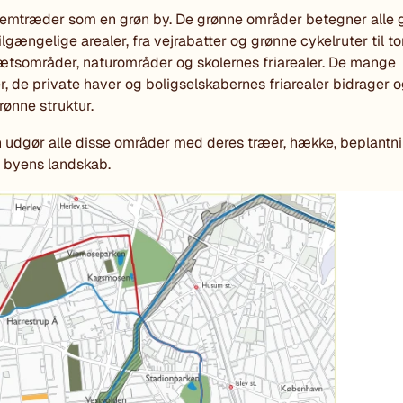
emtræder som en grøn by. De grønne områder betegner alle 
tilgængelige arealer, fra vejrabatter og grønne cykelruter til to
rætsområder, naturområder og skolernes friarealer. De mange
r, de private haver og boligselskabernes friarealer bidrager o
ønne struktur.
udgør alle disse områder med deres træer, hække, beplantn
 byens landskab.