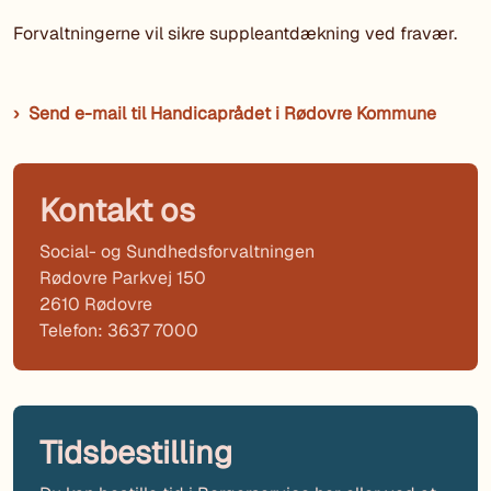
Forvaltningerne vil sikre suppleantdækning ved fravær.
Send e-mail til Handicaprådet i Rødovre Kommune
Kontakt os
Social- og Sundhedsforvaltningen
Rødovre Parkvej 150
2610 Rødovre
Telefon: 3637 7000
Tidsbestilling