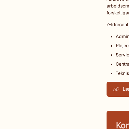
arbejdsom
forskellig
Ældrecentr
Admin
Pleje
Servi
Centr
Teknis
Læ
Kon