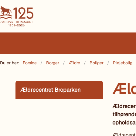
Du er her:
Forside
Borger
Ældre
Boliger
Plejebolig
Æld
Ældrecentret Broparken
Ældrecent
tilhørende
opholdsar
Ældrecentr