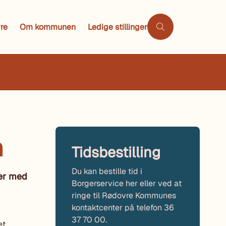
re
Om kommunen
Ledige stillinger
n
Tidsbestilling
Du kan bestille tid i
ger med
Borgerservice her eller ved at
ringe til Rødovre Kommunes
kontaktcenter på telefon 36
37 70 00.
et