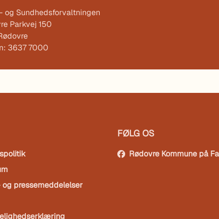
l- og Sundhedsforvaltningen
re Parkvej 150
Rødovre
on: 3637 7000
FØLG OS
spolitik
Rødovre Kommune på F
um
- og pressemeddelelser
elighedserklæring