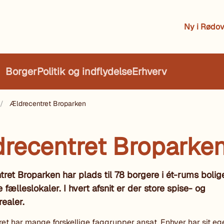
Ny i Rødov
Borger
Politik og indflydelse
Erhverv
Ældrecentret Broparken
recentret Broparke
ret Broparken har plads til 78 borgere i ét-rums boli
 fælleslokaler. I hvert afsnit er der store spise- og
ealer.
et har mange forskellige faggrupper ansat. Enhver har sit eg